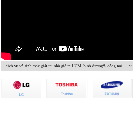
Vệ sinh máy lạnh âm trần tại nhà
Cách sửa máy lạnh âm trần không
lạnh hoặc lạnh yếu
Hướng dẫn sử dụng và bảo quản
Máy lạnh mini di động và quạt điều
máy lạnh âm trần hiệu quả
hòa khác nhau thế nào
Bảo dưỡng điều hoà và những điều
Dùng máy lạnh điều hòa thế nào để
cần lưu ý
không hại sức khỏe
Có nên bật/tắt máy lạnh liên tục để
Hướng dẫn sử dụng điều hòa đúng
tiết kiệm điện?
cách mùa nóng cao điểma
Nguyên nhân nào khiến điều hòa
Cách sử dụng thiết bị điện tiết kiệm
nhiệt độ không đủ mát?
nhất trong mùa hè
VỀ CHÚNG TÔI