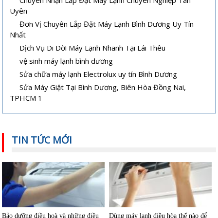
Vệ sinh máy lạnh âm trần tại nhà
Cách sửa máy lạnh âm trần không
Uyên
lạnh hoặc lạnh yếu
Đơn Vị Chuyên Lắp Đặt Máy Lạnh Bình Dương Uy Tín
Nhất
Dịch Vụ Di Dời Máy Lạnh Nhanh Tại Lái Thêu
vệ sinh máy lạnh bình dương
Sửa chữa máy lạnh Electrolux uy tín Bình Dương
Sửa Máy Giặt Tại Bình Dương, Biên Hòa Đồng Nai,
TPHCM 1
Hướng dẫn sử dụng và bảo quản
Máy lạnh mini di động và quạt điều
máy lạnh âm trần hiệu quả
hòa khác nhau thế nào
TIN TỨC MỚI
Bảo dưỡng điều hoà và những điều
Dùng máy lạnh điều hòa thế nào để
cần lưu ý
không hại sức khỏe