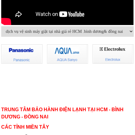
máy lạnh âm trần hiệu quả
hòa khác nhau thế nào
Bảo dưỡng điều hoà và những điều
Dùng máy lạnh điều hòa thế nào để
cần lưu ý
không hại sức khỏe
Có nên bật/tắt máy lạnh liên tục để
Hướng dẫn sử dụng điều hòa đúng
tiết kiệm điện?
cách mùa nóng cao điểma
Nguyên nhân nào khiến điều hòa
Cách sử dụng thiết bị điện tiết kiệm
nhiệt độ không đủ mát?
nhất trong mùa hè
VỀ CHÚNG TÔI
TRUNG TÂM BẢO HÀNH ĐIỆN LẠNH TẠI HCM - BÌNH
DƯƠNG - ĐỒNG NAI
CÁC TỈNH MIỀN TÂY