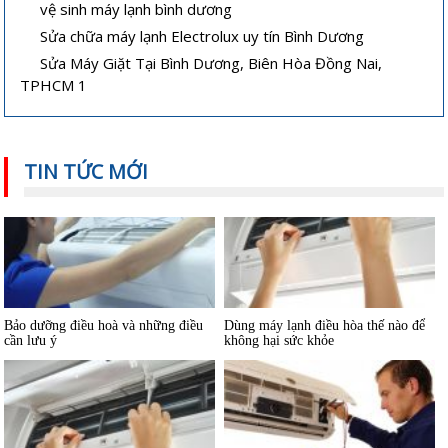
vệ sinh máy lạnh bình dương
lạnh hoặc lạnh yếu
Sửa chữa máy lạnh Electrolux uy tín Bình Dương
Sửa Máy Giặt Tại Bình Dương, Biên Hòa Đồng Nai,
TPHCM 1
Hướng dẫn sử dụng và bảo quản
Máy lạnh mini di động và quạt điều
máy lạnh âm trần hiệu quả
hòa khác nhau thế nào
TIN TỨC MỚI
Bảo dưỡng điều hoà và những điều
Dùng máy lạnh điều hòa thế nào để
cần lưu ý
không hại sức khỏe