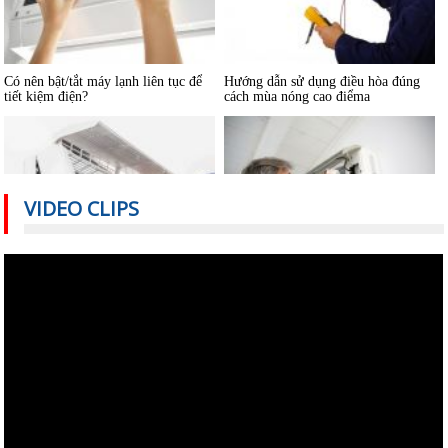
Có nên bật/tắt máy lạnh liên tục để
Hướng dẫn sử dụng điều hòa đúng
tiết kiệm điện?
cách mùa nóng cao điểma
VIDEO CLIPS
Nguyên nhân nào khiến điều hòa
Cách sử dụng thiết bị điện tiết kiệm
nhiệt độ không đủ mát?
nhất trong mùa hè
Vệ sinh máy lạnh âm trần tại nhà
Cách sửa máy lạnh âm trần không
lạnh hoặc lạnh yếu
Hướng dẫn sử dụng và bảo quản
Máy lạnh mini di động và quạt điều