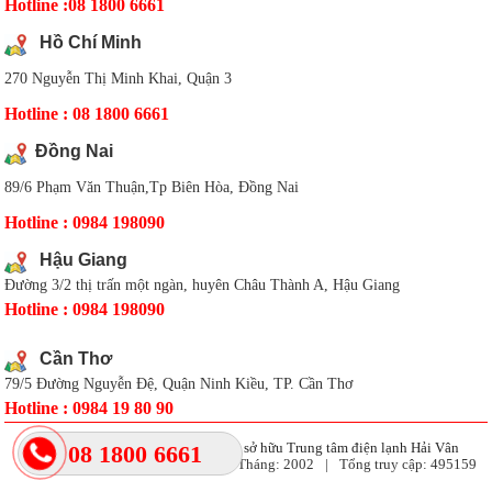
Hotline :08 1800 6661
Hồ Chí Minh
270 Nguyễn Thị Minh Khai, Quận 3
Hotline : 08 1800 6661
Đồng Nai
89/6 Phạm Văn Thuận,Tp Biên Hòa, Đồng Nai
Hotline : 0984 198090
Hậu Giang
Đường 3/2 thị trấn một ngàn, huyên Châu Thành A, Hậu Giang
Hotline : 0984 198090
Cần Thơ
79/5 Đường Nguyễn Đệ, Quận Ninh Kiều, TP. Cần Thơ
Hotline : 0984 19 80 90
Coppyright 2017 bản quyền thuộc sở hữu Trung tâm điện lạnh Hải Vân
08 1800 6661
Đang Online:
2
|
Tuần:
1358
|
Tháng:
2002
|
Tổng truy cập:
495159