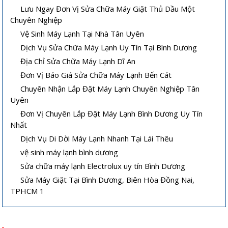
Lưu Ngay Đơn Vị Sửa Chữa Máy Giặt Thủ Dầu Một
Chuyên Nghiệp
Vệ Sinh Máy Lạnh Tại Nhà Tân Uyên
Dịch Vụ Sửa Chữa Máy Lạnh Uy Tín Tại Bình Dương
Địa Chỉ Sửa Chữa Máy Lạnh Dĩ An
Đơn Vị Báo Giá Sửa Chữa Máy Lạnh Bến Cát
Vệ sinh máy lạnh âm trần tại nhà
Cách sửa máy lạnh âm trần không
Chuyên Nhận Lắp Đặt Máy Lạnh Chuyên Nghiệp Tân
lạnh hoặc lạnh yếu
Uyên
Đơn Vị Chuyên Lắp Đặt Máy Lạnh Bình Dương Uy Tín
Nhất
Dịch Vụ Di Dời Máy Lạnh Nhanh Tại Lái Thêu
vệ sinh máy lạnh bình dương
Sửa chữa máy lạnh Electrolux uy tín Bình Dương
Sửa Máy Giặt Tại Bình Dương, Biên Hòa Đồng Nai,
Hướng dẫn sử dụng và bảo quản
Máy lạnh mini di động và quạt điều
TPHCM 1
máy lạnh âm trần hiệu quả
hòa khác nhau thế nào