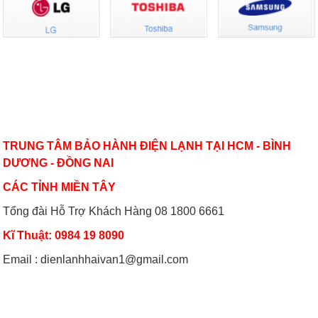
Có nên bật/tắt máy lạnh liên tục để
Hướng dẫn sử dụng điều hòa đúng
tiết kiệm điện?
cách mùa nóng cao điểma
Nguyên nhân nào khiến điều hòa
Cách sử dụng thiết bị điện tiết kiệm
nhiệt độ không đủ mát?
nhất trong mùa hè
VỀ CHÚNG TÔI
TRUNG TÂM BẢO HÀNH ĐIỆN LẠNH TẠI HCM - BÌNH
DƯƠNG - ĐỒNG NAI
CÁC TỈNH MIỀN TÂY
Tổng đài Hỗ Trợ Khách Hàng 08 1800 6661
Kĩ Thuật: 0984 19 8090
Email : dienlanhhaivan1@gmail.com
CHĂM SÓC KHÁCH HÀNG