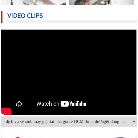
VIDEO CLIPS
Nguyên nhân nào khiến điều hòa
Cách sử dụng thiết bị điện tiết kiệm
nhiệt độ không đủ mát?
nhất trong mùa hè
Vệ sinh máy lạnh âm trần tại nhà
Cách sửa máy lạnh âm trần không
lạnh hoặc lạnh yếu
Hướng dẫn sử dụng và bảo quản
Máy lạnh mini di động và quạt điều
máy lạnh âm trần hiệu quả
hòa khác nhau thế nào
Bảo dưỡng điều hoà và những điều
Dùng máy lạnh điều hòa thế nào để
cần lưu ý
không hại sức khỏe