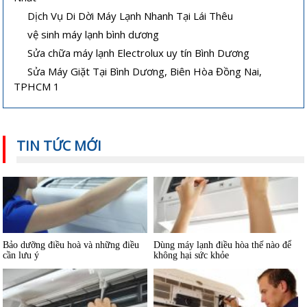
Dịch Vụ Di Dời Máy Lạnh Nhanh Tại Lái Thêu
vệ sinh máy lạnh bình dương
Sửa chữa máy lạnh Electrolux uy tín Bình Dương
Sửa Máy Giặt Tại Bình Dương, Biên Hòa Đồng Nai,
Hướng dẫn sử dụng và bảo quản
Máy lạnh mini di động và quạt điều
TPHCM 1
máy lạnh âm trần hiệu quả
hòa khác nhau thế nào
TIN TỨC MỚI
Bảo dưỡng điều hoà và những điều
Dùng máy lạnh điều hòa thế nào để
cần lưu ý
không hại sức khỏe