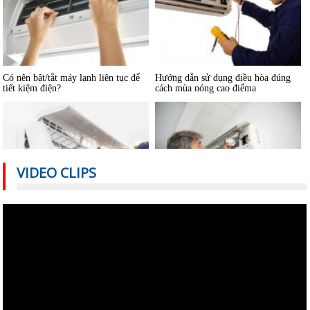
Có nên bật/tắt máy lạnh liên tục để
Hướng dẫn sử dụng điều hòa đúng
tiết kiệm điện?
cách mùa nóng cao điểma
VIDEO CLIPS
Nguyên nhân nào khiến điều hòa
Cách sử dụng thiết bị điện tiết kiệm
nhiệt độ không đủ mát?
nhất trong mùa hè
Vệ sinh máy lạnh âm trần tại nhà
Cách sửa máy lạnh âm trần không
lạnh hoặc lạnh yếu