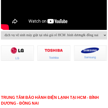
Hướng dẫn sử dụng và bảo quản
Máy lạnh mini di động và quạt điều
máy lạnh âm trần hiệu quả
hòa khác nhau thế nào
Bảo dưỡng điều hoà và những điều
Dùng máy lạnh điều hòa thế nào để
cần lưu ý
không hại sức khỏe
Có nên bật/tắt máy lạnh liên tục để
Hướng dẫn sử dụng điều hòa đúng
tiết kiệm điện?
cách mùa nóng cao điểma
Nguyên nhân nào khiến điều hòa
Cách sử dụng thiết bị điện tiết kiệm
nhiệt độ không đủ mát?
nhất trong mùa hè
VỀ CHÚNG TÔI
TRUNG TÂM BẢO HÀNH ĐIỆN LẠNH TẠI HCM - BÌNH
DƯƠNG - ĐỒNG NAI