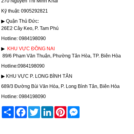
270 Nguyễn Thi Minh Khai
Kỹ thuật: 0905292821
▶ Quận Thủ Đức:
26E2 Cây Keo, P. Tam Phú
Hotline: 0984198090
▶
KHU VỰC ĐỒNG NAI
89/6 Phạm Văn Thuận, Phường Tân Hòa, TP. Biên Hòa
Hotline:0984198090
▶ KHU VỰC P. LONG BÌNH TÂN
689/3 Đường Bùi Văn Hòa, P. Long Bình Tân, Biên Hòa
Hotline: 0984198090
Share
Facebook
Twitter
LinkedIn
Pinterest
Messenger