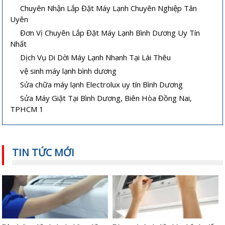
Chuyên Nhận Lắp Đặt Máy Lạnh Chuyên Nghiệp Tân
Vệ sinh máy lạnh âm trần tại nhà
Cách sửa máy lạnh âm trần không
lạnh hoặc lạnh yếu
Uyên
Đơn Vị Chuyên Lắp Đặt Máy Lạnh Bình Dương Uy Tín
Nhất
Dịch Vụ Di Dời Máy Lạnh Nhanh Tại Lái Thêu
vệ sinh máy lạnh bình dương
Sửa chữa máy lạnh Electrolux uy tín Bình Dương
Sửa Máy Giặt Tại Bình Dương, Biên Hòa Đồng Nai,
TPHCM 1
Hướng dẫn sử dụng và bảo quản
Máy lạnh mini di động và quạt điều
máy lạnh âm trần hiệu quả
hòa khác nhau thế nào
TIN TỨC MỚI
Bảo dưỡng điều hoà và những điều
Dùng máy lạnh điều hòa thế nào để
cần lưu ý
không hại sức khỏe