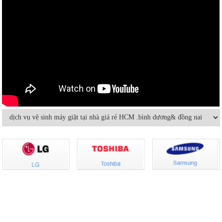
Vệ sinh máy lạnh âm trần tại nhà
Cách sửa máy lạnh âm trần không
lạnh hoặc lạnh yếu
Hướng dẫn sử dụng và bảo quản
Máy lạnh mini di động và quạt điều
máy lạnh âm trần hiệu quả
hòa khác nhau thế nào
Bảo dưỡng điều hoà và những điều
Dùng máy lạnh điều hòa thế nào để
cần lưu ý
không hại sức khỏe
Có nên bật/tắt máy lạnh liên tục để
Hướng dẫn sử dụng điều hòa đúng
tiết kiệm điện?
cách mùa nóng cao điểma
Nguyên nhân nào khiến điều hòa
Cách sử dụng thiết bị điện tiết kiệm
nhiệt độ không đủ mát?
nhất trong mùa hè
VỀ CHÚNG TÔI