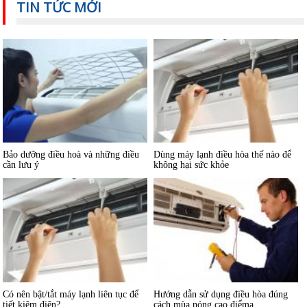
TIN TỨC MỚI
Hướng dẫn sử dụng và bảo quản
Máy lạnh mini di động và quạt điều
máy lạnh âm trần hiệu quả
hòa khác nhau thế nào
Bảo dưỡng điều hoà và những điều
Dùng máy lạnh điều hòa thế nào để
cần lưu ý
không hại sức khỏe
Có nên bật/tắt máy lạnh liên tục để
Hướng dẫn sử dụng điều hòa đúng
tiết kiệm điện?
cách mùa nóng cao điểma