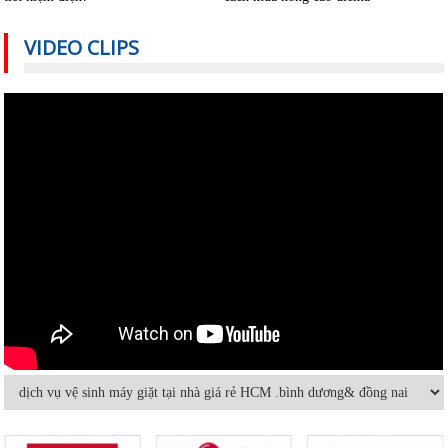
VIDEO CLIPS
Nguyên nhân nào khiến điều hòa
Cách sử dụng thiết bị điện tiết kiệm
nhiệt độ không đủ mát?
nhất trong mùa hè
Vệ sinh máy lạnh âm trần tại nhà
Cách sửa máy lạnh âm trần không
lạnh hoặc lạnh yếu
Hướng dẫn sử dụng và bảo quản
Máy lạnh mini di động và quạt điều
máy lạnh âm trần hiệu quả
hòa khác nhau thế nào