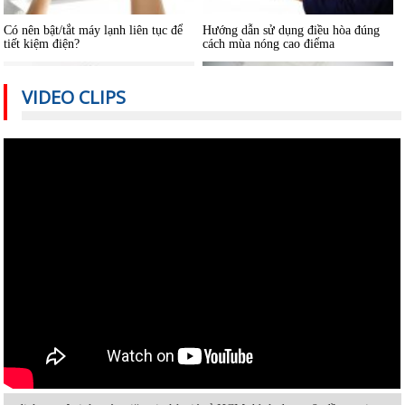
Có nên bật/tắt máy lạnh liên tục để
Hướng dẫn sử dụng điều hòa đúng
tiết kiệm điện?
cách mùa nóng cao điểma
VIDEO CLIPS
Nguyên nhân nào khiến điều hòa
Cách sử dụng thiết bị điện tiết kiệm
nhiệt độ không đủ mát?
nhất trong mùa hè
Vệ sinh máy lạnh âm trần tại nhà
Cách sửa máy lạnh âm trần không
lạnh hoặc lạnh yếu
Hướng dẫn sử dụng và bảo quản
Máy lạnh mini di động và quạt điều
máy lạnh âm trần hiệu quả
hòa khác nhau thế nào