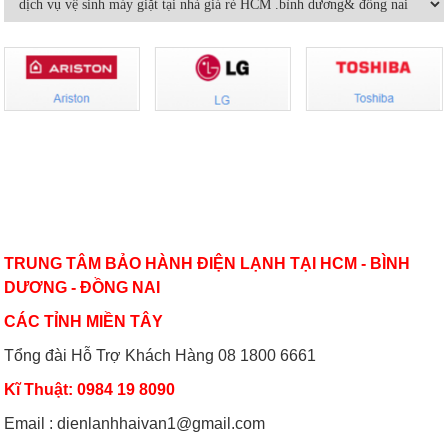
Bảo dưỡng điều hoà và những điều
Dùng máy lạnh điều hòa thế nào để
cần lưu ý
không hại sức khỏe
Có nên bật/tắt máy lạnh liên tục để
Hướng dẫn sử dụng điều hòa đúng
tiết kiệm điện?
cách mùa nóng cao điểma
VỀ CHÚNG TÔI
Nguyên nhân nào khiến điều hòa
Cách sử dụng thiết bị điện tiết kiệm
nhiệt độ không đủ mát?
nhất trong mùa hè
TRUNG TÂM BẢO HÀNH ĐIỆN LẠNH TẠI HCM - BÌNH
DƯƠNG - ĐỒNG NAI
CÁC TỈNH MIỀN TÂY
Tổng đài Hỗ Trợ Khách Hàng 08 1800 6661
Kĩ Thuật: 0984 19 8090
Email : dienlanhhaivan1@gmail.com