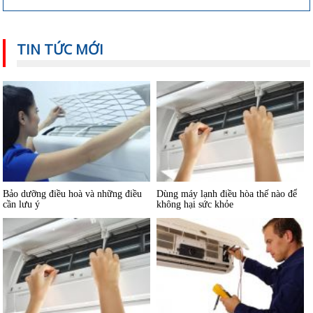
Hướng dẫn sử dụng và bảo quản
Máy lạnh mini di động và quạt điều
TIN TỨC MỚI
máy lạnh âm trần hiệu quả
hòa khác nhau thế nào
Bảo dưỡng điều hoà và những điều
Dùng máy lạnh điều hòa thế nào để
cần lưu ý
không hại sức khỏe