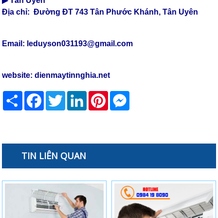
▶ Tân Uyên
Địa chỉ: Đường ĐT 743 Tân Phước Khánh, Tân Uyên
Email: leduyson031193@gmail.com
website:
dienmaytinnghia.net
Share
Facebook
Twitter
LinkedIn
Pinterest
Messenger
TIN LIÊN QUAN