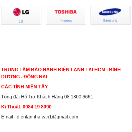
Có nên bật/tắt máy lạnh liên tục để
Hướng dẫn sử dụng điều hòa đúng
tiết kiệm điện?
cách mùa nóng cao điểma
Nguyên nhân nào khiến điều hòa
Cách sử dụng thiết bị điện tiết kiệm
nhiệt độ không đủ mát?
nhất trong mùa hè
VỀ CHÚNG TÔI
TRUNG TÂM BẢO HÀNH ĐIỆN LẠNH TẠI HCM - BÌNH
DƯƠNG - ĐỒNG NAI
CÁC TỈNH MIỀN TÂY
Tổng đài Hỗ Trợ Khách Hàng 08 1800 6661
Kĩ Thuật: 0984 19 8090
Email : dienlanhhaivan1@gmail.com