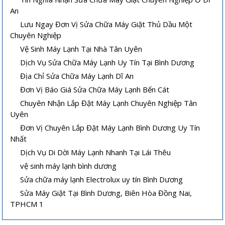
An
Lưu Ngay Đơn Vị Sửa Chữa Máy Giặt Thủ Dầu Một
Chuyên Nghiệp
Vệ Sinh Máy Lạnh Tại Nhà Tân Uyên
Dịch Vụ Sửa Chữa Máy Lạnh Uy Tín Tại Bình Dương
Địa Chỉ Sửa Chữa Máy Lạnh Dĩ An
Vệ sinh máy lạnh âm trần tại nhà
Cách sửa máy lạnh âm trần không
lạnh hoặc lạnh yếu
Đơn Vị Báo Giá Sửa Chữa Máy Lạnh Bến Cát
Chuyên Nhận Lắp Đặt Máy Lạnh Chuyên Nghiệp Tân
Uyên
Đơn Vị Chuyên Lắp Đặt Máy Lạnh Bình Dương Uy Tín
Nhất
Dịch Vụ Di Dời Máy Lạnh Nhanh Tại Lái Thêu
vệ sinh máy lạnh bình dương
Sửa chữa máy lạnh Electrolux uy tín Bình Dương
Hướng dẫn sử dụng và bảo quản
Máy lạnh mini di động và quạt điều
máy lạnh âm trần hiệu quả
hòa khác nhau thế nào
Sửa Máy Giặt Tại Bình Dương, Biên Hòa Đồng Nai,
TPHCM 1