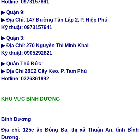
Hotline: 0973157861
▶ Quận 9:
▶ Địa Chỉ: 147 Đường Tân Lập 2, P. Hiệp Phú
Kỹ thuật: 0973157941
▶ Quận 3:
▶ Địa Chỉ: 270 Nguyễn Thi Minh Khai
Kỹ thuật: 0905292821
▶ Quận Thủ Đức:
▶ Địa Chỉ 26E2 Cây Keo, P. Tam Phú
Hotline: 0326361992
KHU VỰC BÌNH DƯƠNG
Bình Dương
Địa chỉ: 125c ấp Đông Ba, thị xã Thuận An, tỉnh Bình
Dương.