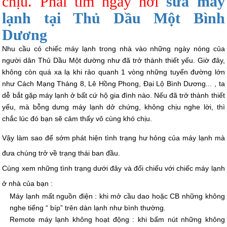
chịu. Phải tìm ngay nơi
sửa máy
lạnh tại Thủ Dầu Một Bình
Dương
Nhu cầu có chiếc máy lạnh trong nhà vào những ngày nóng của
người dân Thủ Dầu Một dường như đã trở thành thiết yếu. Giờ đây,
không còn quá xa lạ khi rảo quanh 1 vòng những tuyến đường lớn
như Cách Mạng Tháng 8, Lê Hồng Phong, Đại Lộ Bình Dương... , ta
dễ bắt gặp máy lạnh ở bất cứ hộ gia đình nào. Nếu đã trở thành thiết
yếu, mà bỗng dưng máy lạnh dở chứng, không chịu nghe lời, thì
chắc lúc đó bạn sẽ cảm thấy vô cùng khó chịu.
Vậy làm sao để sớm phát hiện tình trạng hư hỏng của máy lạnh mà
đưa chúng trở về trạng thái ban đầu.
Cùng xem những tình trạng dưới đây và đối chiếu với chiếc máy lạnh
ở nhà của bạn :
Máy lạnh mất nguồn điện : khi mở cầu dao hoặc CB những không
nghe tiếng “ bíp” trên dàn lạnh như bình thường.
Remote máy lạnh không hoạt động : khi bấm nút những không