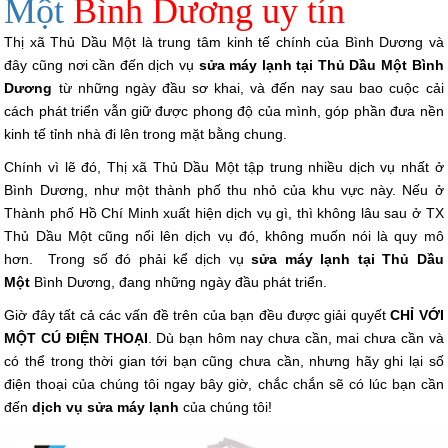
Một
Bình Dương uy tín
Thị xã Thủ Dầu Một là trung tâm kinh tế chính của Bình Dương và
đây cũng nơi cần đến dịch vụ
sửa máy lạnh tại Thủ Dầu Một Bình
Dương
từ những ngày đầu sơ khai, và đến nay sau bao cuộc cải
cách phát triển vẫn giữ được phong độ của mình, góp phần đưa nền
kinh tế tỉnh nhà đi lên trong mặt bằng chung.
Chính vì lẽ đó, Thị xã Thủ Dầu Một tập trung nhiều dịch vụ nhất ở
Bình Dương, như một thành phố thu nhỏ của khu vực này. Nếu ở
Thành phố Hồ Chí Minh xuất hiện dịch vụ gì, thì không lâu sau ở TX
Thủ Dầu Một cũng nổi lên dịch vụ đó, không muốn nói là quy mô
hơn. Trong số đó phải kể dịch vụ
sửa máy lạnh tại Thủ Dầu
Một
Bình Dương, đang những ngày đầu phát triển.
Giờ đây tất cả các vấn đề trên của bạn đều được giải quyết
CHỈ VỚI
MỘT CÚ ĐIỆN THOẠI
. Dù bạn hôm nay chưa cần, mai chưa cần và
có thể trong thời gian tới bạn cũng chưa cần, nhưng hãy ghi lại số
điện thoại của chúng tôi ngay bây giờ, chắc chắn sẽ có lúc bạn cần
đến
dịch vụ sửa máy lạnh
của chúng tôi!