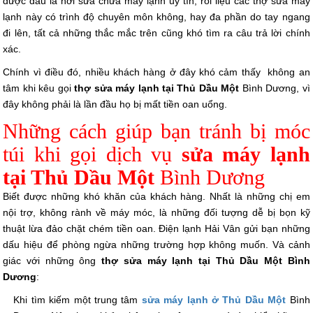
được đâu là nơi sửa chữa máy lạnh uy tín, rồi liệu các thợ sửa máy
lạnh này có trình độ chuyên môn không, hay đa phần do tay ngang
đi lên, tất cả những thắc mắc trên cũng khó tìm ra câu trả lời chính
xác.
Chính vì điều đó, nhiều khách hàng ở đây khó cảm thấy không an
tâm khi kêu gọi
thợ sửa máy lạnh tại Thủ Dầu Một
Bình Dương, vì
đây không phải là lần đầu họ bị mất tiền oan uổng.
Những cách giúp bạn tránh bị móc
túi khi gọi dịch vụ
sửa máy lạnh
tại Thủ Dầu Một
Bình Dương
Biết được những khó khăn của khách hàng. Nhất là những chị em
nội trợ, không rành về máy móc, là những đối tượng dễ bị bọn kỹ
thuật lừa đảo chặt chém tiền oan. Điện lạnh Hải Vân gửi bạn những
dấu hiệu để phòng ngừa những trường hợp không muốn. Và cảnh
giác với những ông
thợ
sửa máy lạnh tại Thủ Dầu Một Bình
Dương
:
Khi tìm kiếm một trung tâm
sửa máy lạnh ở Thủ Dầu Một
Bình