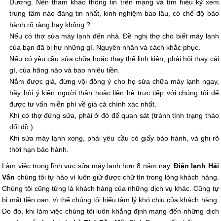
Dương. Nên tham khảo thông tin trên mạng và tìm hiểu kỹ xem
trung tâm nào đáng tin nhất, kinh nghiệm bao lâu, có chế độ bảo
hành rõ ràng hay không ?
Nếu có thợ sửa máy lạnh đến nhà. Đề nghị thợ cho biết máy lạnh
của bạn đã bị hư những gì. Nguyên nhân và cách khắc phục.
Nếu có yêu cầu sửa chữa hoặc thay thế linh kiện, phải hỏi thay cái
gì, của hãng nào và bao nhiêu tiền.
Nắm được giá, đừng vội đồng ý cho họ sửa chữa máy lạnh ngay,
hãy hỏi ý kiến người thân hoặc liên hệ trực tiếp với chúng tôi để
được tư vấn miễn phí về giá cả chính xác nhất.
Khi có thợ đứng sửa, phải ở đó để quan sát (tránh tình trạng tháo
đổi đồ )
Khi sửa máy lạnh xong, phải yêu cầu có giấy bảo hành, và ghi rõ
thời hạn bảo hành.
Làm việc trong lĩnh vực sửa máy lạnh hơn 8 năm nay.
Điện lạnh Hải
Vân
chúng tôi tự hào vì luôn giữ được chữ tín trong lòng khách hàng.
Chúng tôi cũng từng là khách hàng của những dịch vụ khác. Cũng tự
bị mất tiền oan, vì thế chúng tôi hiểu tâm lý khó chịu của khách hàng.
Do đó, khi làm việc chúng tôi luôn khẳng định mang đến những dịch