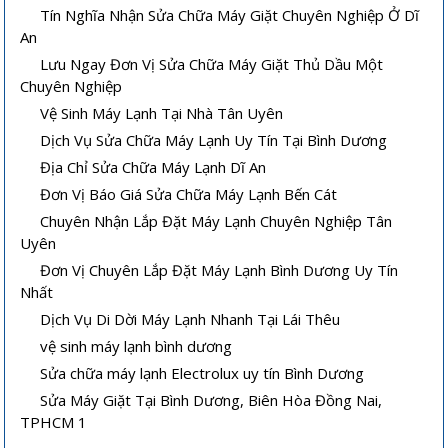
Tín Nghĩa Nhận Sửa Chữa Máy Giặt Chuyên Nghiệp Ở Dĩ
An
Lưu Ngay Đơn Vị Sửa Chữa Máy Giặt Thủ Dầu Một
Chuyên Nghiệp
Vệ Sinh Máy Lạnh Tại Nhà Tân Uyên
Dịch Vụ Sửa Chữa Máy Lạnh Uy Tín Tại Bình Dương
Địa Chỉ Sửa Chữa Máy Lạnh Dĩ An
Đơn Vị Báo Giá Sửa Chữa Máy Lạnh Bến Cát
Vệ sinh máy lạnh âm trần tại nhà
Chuyên Nhận Lắp Đặt Máy Lạnh Chuyên Nghiệp Tân
Cách sửa máy lạnh âm trần không
lạnh hoặc lạnh yếu
Uyên
Đơn Vị Chuyên Lắp Đặt Máy Lạnh Bình Dương Uy Tín
Nhất
Dịch Vụ Di Dời Máy Lạnh Nhanh Tại Lái Thêu
vệ sinh máy lạnh bình dương
Sửa chữa máy lạnh Electrolux uy tín Bình Dương
Sửa Máy Giặt Tại Bình Dương, Biên Hòa Đồng Nai,
TPHCM 1
Hướng dẫn sử dụng và bảo quản
Máy lạnh mini di động và quạt điều
máy lạnh âm trần hiệu quả
hòa khác nhau thế nào