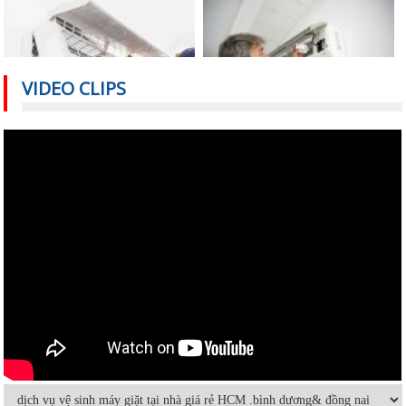
VIDEO CLIPS
Nguyên nhân nào khiến điều hòa
Cách sử dụng thiết bị điện tiết kiệm
nhiệt độ không đủ mát?
nhất trong mùa hè
Vệ sinh máy lạnh âm trần tại nhà
Cách sửa máy lạnh âm trần không
lạnh hoặc lạnh yếu
Hướng dẫn sử dụng và bảo quản
Máy lạnh mini di động và quạt điều
máy lạnh âm trần hiệu quả
hòa khác nhau thế nào
Bảo dưỡng điều hoà và những điều
Dùng máy lạnh điều hòa thế nào để
cần lưu ý
không hại sức khỏe