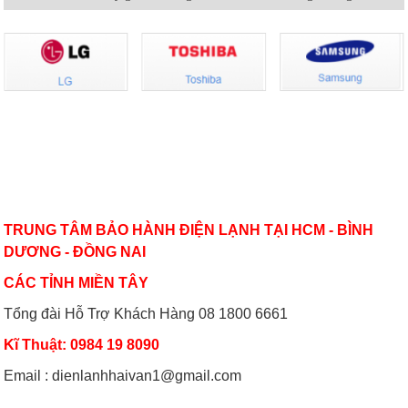
Có nên bật/tắt máy lạnh liên tục để
Hướng dẫn sử dụng điều hòa đúng
tiết kiệm điện?
cách mùa nóng cao điểma
Nguyên nhân nào khiến điều hòa
Cách sử dụng thiết bị điện tiết kiệm
nhiệt độ không đủ mát?
nhất trong mùa hè
VỀ CHÚNG TÔI
TRUNG TÂM BẢO HÀNH ĐIỆN LẠNH TẠI HCM - BÌNH
DƯƠNG - ĐỒNG NAI
CÁC TỈNH MIỀN TÂY
Tổng đài Hỗ Trợ Khách Hàng 08 1800 6661
Kĩ Thuật: 0984 19 8090
Email : dienlanhhaivan1@gmail.com