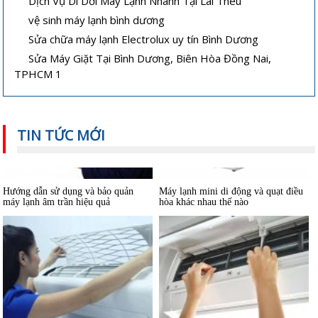
Dịch Vụ Di Dời Máy Lạnh Nhanh Tại Lái Thêu
vệ sinh máy lạnh bình dương
Vệ sinh máy lạnh âm trần tại nhà
Cách sửa máy lạnh âm trần không
lạnh hoặc lạnh yếu
Sửa chữa máy lạnh Electrolux uy tín Bình Dương
Sửa Máy Giặt Tại Bình Dương, Biên Hòa Đồng Nai,
TPHCM 1
TIN TỨC MỚI
Hướng dẫn sử dụng và bảo quản
Máy lạnh mini di động và quạt điều
máy lạnh âm trần hiệu quả
hòa khác nhau thế nào
Bảo dưỡng điều hoà và những điều
Dùng máy lạnh điều hòa thế nào để