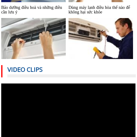
cần lưu ý
không hại sức khỏe
Có nên bật/tắt máy lạnh liên tục để
Hướng dẫn sử dụng điều hòa đúng
tiết kiệm điện?
cách mùa nóng cao điểma
VIDEO CLIPS
Nguyên nhân nào khiến điều hòa
Cách sử dụng thiết bị điện tiết kiệm
nhiệt độ không đủ mát?
nhất trong mùa hè