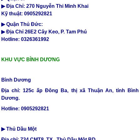
▶ Địa Chỉ: 270 Nguyễn Thi Minh Khai
Kỹ thuật: 0905292821
▶ Quận Thủ Đức:
▶ Địa Chỉ 26E2 Cây Keo, P. Tam Phú
Hotline: 0326361992
KHU VỰC BÌNH DƯƠNG
Bình Dương
Địa chỉ: 125c ấp Đông Ba, thị xã Thuận An, tỉnh Bình
Dương.
Hotline: 0905292821
▶ Thủ Dầu Một
Địa chỉ: 734 CMT8 ,TX . Thủ Dầu Một.BD