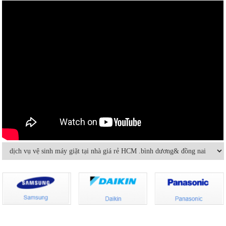
Có nên bật/tắt máy lạnh liên tục để
Hướng dẫn sử dụng điều hòa đúng
tiết kiệm điện?
cách mùa nóng cao điểma
Nguyên nhân nào khiến điều hòa
Cách sử dụng thiết bị điện tiết kiệm
nhiệt độ không đủ mát?
nhất trong mùa hè
Vệ sinh máy lạnh âm trần tại nhà
Cách sửa máy lạnh âm trần không
lạnh hoặc lạnh yếu
Hướng dẫn sử dụng và bảo quản
Máy lạnh mini di động và quạt điều
máy lạnh âm trần hiệu quả
hòa khác nhau thế nào