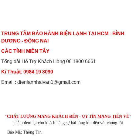
Bảo dưỡng điều hoà và những điều
Dùng máy lạnh điều hòa thế nào để
VỀ CHÚNG TÔI
cần lưu ý
không hại sức khỏe
TRUNG TÂM BẢO HÀNH ĐIỆN LẠNH TẠI HCM - BÌNH
DƯƠNG - ĐỒNG NAI
Có nên bật/tắt máy lạnh liên tục để
Hướng dẫn sử dụng điều hòa đúng
tiết kiệm điện?
cách mùa nóng cao điểma
CÁC TỈNH MIỀN TÂY
Tổng đài Hỗ Trợ Khách Hàng 08 1800 6661
Nguyên nhân nào khiến điều hòa
Cách sử dụng thiết bị điện tiết kiệm
Kĩ Thuật: 0984 19 8090
nhiệt độ không đủ mát?
nhất trong mùa hè
Email : dienlanhhaivan1@gmail.com
CHĂM SÓC KHÁCH HÀNG
"CHẤT LƯỢNG MANG KHÁCH ĐẾN - UY TÍN MANG TIỀN VỀ"
nhằm đem lại cho khách hàng sự hài lòng khi đến với chúng tôi
Bảo Mật Thông Tin