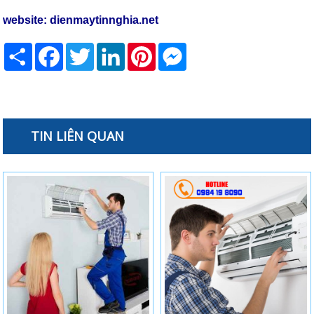
website:
dienmaytinnghia.net
Share
Facebook
Twitter
LinkedIn
Pinterest
Messenger
TIN LIÊN QUAN