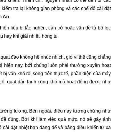
iều khiển. Thậm chí, nguyên nhân có thể đến từ các
 kiểm tra lại không gian phòng và các chế độ cài đặt
n An
.
hiên liệu bị tắc nghẽn, cản trở hoặc vấn đề từ bộ lọc
hay khí giải nhiệt, hỏng tụ.
quạt đảo không hề nhúc nhích, gió vì thế cũng chẳng
 bị hiện nay, bởi chúng luôn phải thường xuyên hoạt
iết bị vẫn khá rõ, song trên thực tế, phần điện của máy
 cố, quạt dàn lạnh cũng khó mà hoạt động được như
c tưởng tượng. Bên ngoài, điều này tưởng chừng như
n đã đúng. Bởi khi làm việc quá mức, nó sẽ gây ảnh
 cài đặt nhiệt bạn đang để và bảng điều khiển từ xa