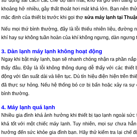
sử dụng sai cách các chế độ làm mát, khô và gió trên bảng đ
khoảng hở nhiều, gây thất thoát hơi mát khá lớn. Bạn nên thử
mặc định của thiết bị trước khi gọi thợ
sửa máy lạnh tại Thuậ
Nếu mọi thứ bình thường, đây là lỗi thiếu nhiên liệu, đường n
khí hay sự không tuần hoàn của khí không ngưng, dàn ngưng tụ 
3. Dàn lạnh máy lạnh không hoạt động
Ngay khi bật máy lạnh, bạn sẽ nhanh chóng nhận ra phần nắp 
thấy đâu. Đây là lỗi không thông dụng dễ thấy với các thiết
động với tần suất dài và liên tục. Dù tín hiệu điện hiện trên th
đã thực sự hỏng. Nếu hệ thống bó cơ bị bẩn hoặc xảy ra sự
bình thường.
4. Máy lạnh quá lạnh
Nhiều gia đình khá ảnh hưởng khi thiết bị tạo lạnh ngoài sứ
khá tốt với một chiếc máy lạnh. Tuy nhiên, mọi sự chưa hẳ
hưởng đến sức khỏe gia đình bạn. Hãy thử kiểm tra lại chế độ