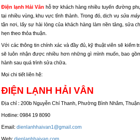
Điện lạnh Hải Vân
hỗ trợ khách hàng nhiều tuyến đường phục
tại nhiều vùng, khu vực tỉnh thành. Trong đó, dịch vụ
sửa máy
tận nơi, lấy sự hài lòng của khách hàng làm nền tảng, sửa chữ
hẹn theo thỏa thuận.
Với các thông tin chính xác và đầy đủ, kỹ thuật viên sẽ kiểm 
sẽ luôn nhận được nhiều hơn những gì mình muốn, bao gồm c
hành sau quá trình sửa chữa.
Mọi chi tiết liên hệ:
ĐIỆN LẠNH HẢI VÂN
Địa chỉ : 200b Nguyễn Chí Thanh, Phường Bình Nhâm, Thuậ
Hotline: 0984 19 8090
Email:
dienlanhhaivan1@gmail.com
Web:
dienlanhhaivan.com